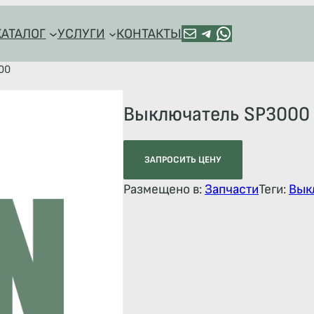
ПОЧТА
TELEGRAM
HTTPS://WA.ME/+79128918544
КАТАЛОГ
УСЛУГИ
КОНТАКТЫ
00
Выключатель SP3000
ЗАПРОСИТЬ ЦЕНУ
Размещено в:
Запчасти
Теги:
Вык