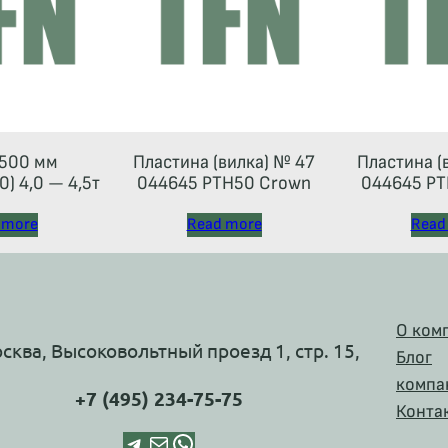
500 мм
Пластина (вилка) № 47
Пластина (
) 4,0 — 4,5т
044645 РТН50 Crown
044645 РТ
 more
Read more
Read
О ком
осква, Высоковольтный проезд 1, стр. 15,
Блог
компа
+7 (495) 234-75-75
Конта
Telegram
Почта
WhatsApp