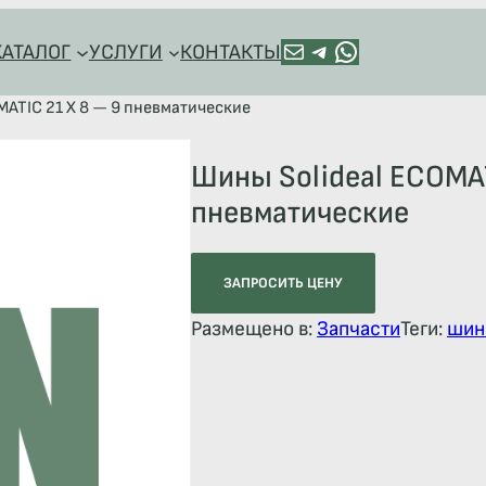
ПОЧТА
TELEGRAM
HTTPS://WA.ME/+79128918544
КАТАЛОГ
УСЛУГИ
КОНТАКТЫ
MATIC 21 X 8 — 9 пневматические
Шины Solideal ECOMAT
пневматические
ЗАПРОСИТЬ ЦЕНУ
Размещено в:
Запчасти
Теги:
шин