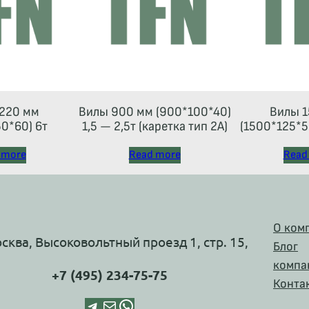
220 мм
Вилы 900 мм (900*100*40)
Вилы 1
0*60) 6т
1,5 — 2,5т (каретка тип 2A)
(1500*125*50
 more
Read more
Read
О ком
осква, Высоковольтный проезд 1, стр. 15,
Блог
компа
+7 (495) 234-75-75
Конта
Telegram
Почта
WhatsApp