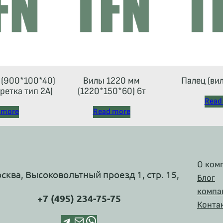
(900*100*40)
Вилы 1220 мм
Палец (ви
аретка тип 2A)
(1220*150*60) 6т
Read
 more
Read more
О ком
осква, Высоковольтный проезд 1, стр. 15,
Блог
компа
+7 (495) 234-75-75
Конта
Telegram
Почта
WhatsApp