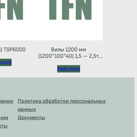
л) TSP6000
Вилы 1200 мм
(1200*100*40) 1,5 — 2,5т
(каретка тип 2A)
 more
Read more
пании
Политика обработки персональных
данных
нии
Документы
кты