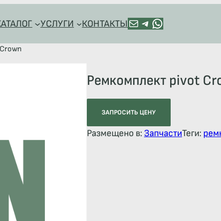
ПОЧТА
TELEGRAM
HTTPS://WA.ME/+79128918544
КАТАЛОГ
УСЛУГИ
КОНТАКТЫ
 Crown
Ремкомплект pivot C
ЗАПРОСИТЬ ЦЕНУ
Размещено в:
Запчасти
Теги:
рем