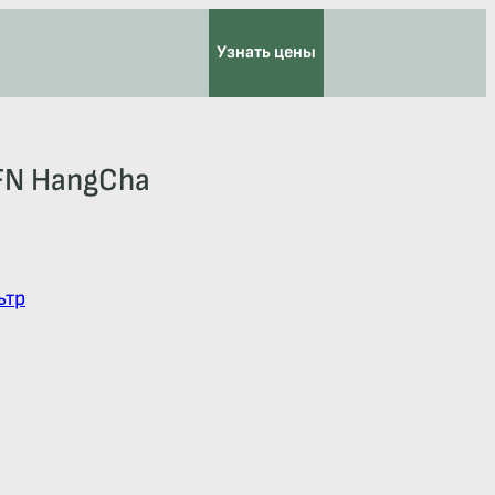
Узнать цены
FN HangCha
ьтр