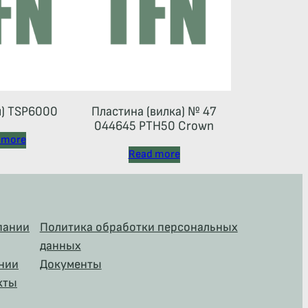
л) TSP6000
Пластина (вилка) № 47
044645 РТН50 Crown
 more
Read more
пании
Политика обработки персональных
данных
нии
Документы
кты