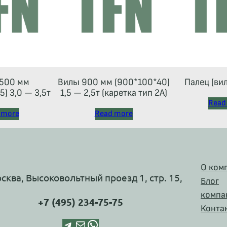
500 мм
Вилы 900 мм (900*100*40)
Палец (ви
) 3,0 — 3,5т
1,5 — 2,5т (каретка тип 2A)
Read
 more
Read more
О ком
осква, Высоковольтный проезд 1, стр. 15,
Блог
компа
+7 (495) 234-75-75
Конта
Telegram
Почта
WhatsApp