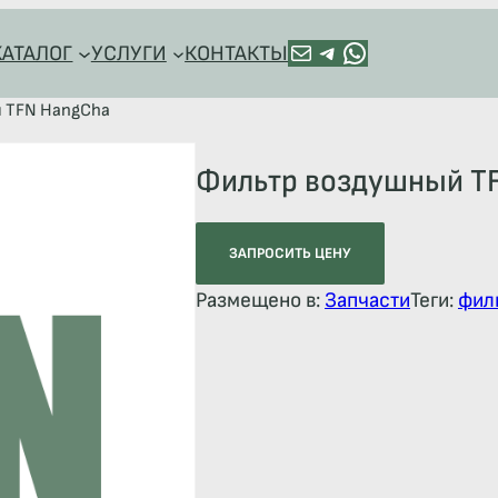
ПОЧТА
TELEGRAM
HTTPS://WA.ME/+79128918544
КАТАЛОГ
УСЛУГИ
КОНТАКТЫ
 TFN HangCha
Фильтр воздушный T
ЗАПРОСИТЬ ЦЕНУ
Размещено в:
Запчасти
Теги:
фил