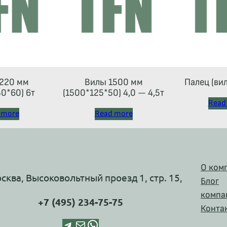
220 мм
Вилы 1500 мм
Палец (ви
0*60) 6т
(1500*125*50) 4,0 — 4,5т
Read
 more
Read more
О ком
осква, Высоковольтный проезд 1, стр. 15,
Блог
компа
+7 (495) 234-75-75
Конта
Telegram
Почта
WhatsApp