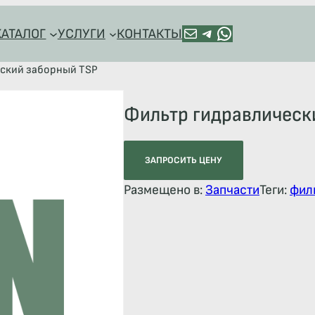
ПОЧТА
TELEGRAM
HTTPS://WA.ME/+79128918544
КАТАЛОГ
УСЛУГИ
КОНТАКТЫ
еский заборный TSP
Фильтр гидравлическ
ЗАПРОСИТЬ ЦЕНУ
Размещено в:
Запчасти
Теги:
фил