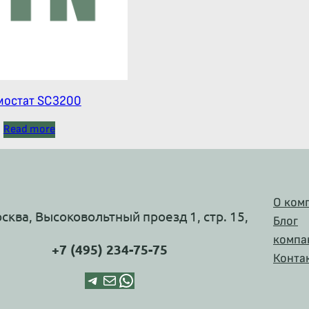
мостат SС3200
Read more
О ком
осква, Высоковольтный проезд 1, стр. 15,
Блог
компа
+7 (495) 234-75-75
Конта
Telegram
Почта
WhatsApp