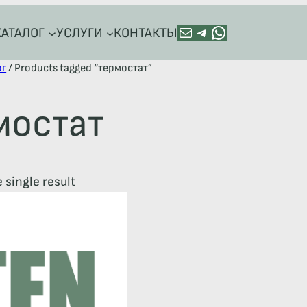
ПОЧТА
TELEGRAM
HTTPS://WA.ME/+79128918544
КАТАЛОГ
УСЛУГИ
КОНТАКТЫ
ог
/ Products tagged “термостат”
мостат
 single result