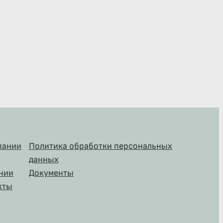
пании
Политика обработки персональных
данных
нии
Документы
кты