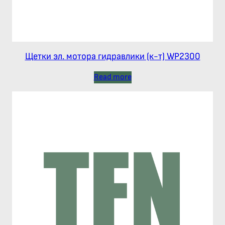
Щетки эл. мотора гидравлики (к-т) WP2300
Read more