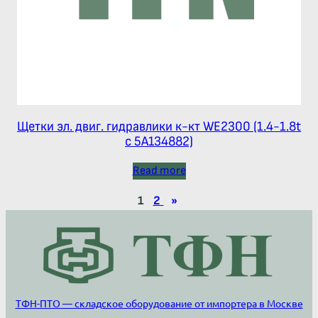
Щетки эл. двиг. гидравлики к-кт WE2300 (1.4-1.8t
c 5A134882)
Read more
1
2
»
ТФН-ПТО — складское оборудование от импортера в Москве